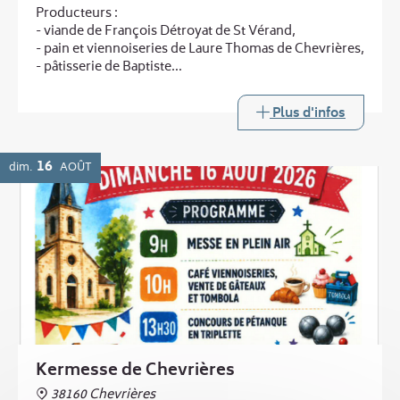
Producteurs :
- viande de François Détroyat de St Vérand,
- pain et viennoiseries de Laure Thomas de Chevrières,
- pâtisserie de Baptiste
...
et au printemps :
Plus d'infos
- légumes de Laurent Boucheny de Murinais
Buvette
16
dim.
AOÛT
Kermesse de Chevrières
38160 Chevrières