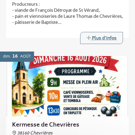
Producteurs :
- viande de François Détroyat de St Vérand,
- pain et viennoiseries de Laure Thomas de Chevrières,
- pâtisserie de Baptiste
...
et au printemps :
Plus d'infos
- légumes de Laurent Boucheny de Murinais
Buvette
16
dim.
AOÛT
Kermesse de Chevrières
38160 Chevrières