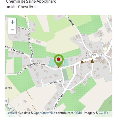
Chemin de Saint-Appolinard
38160
Chevrières
+
−
Leaflet
| Map data ©
OpenStreetMap
contributors,
ODbL
, Imagery ©
CC-BY-