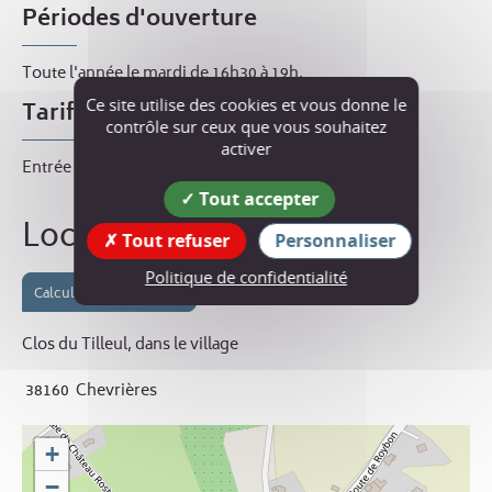
Périodes d'ouverture
Toute l'année le mardi de 16h30 à 19h.
Ce site utilise des cookies et vous donne le
Tarif
contrôle sur ceux que vous souhaitez
activer
Entrée libre.
Tout accepter
Localisation
Tout refuser
Personnaliser
Politique de confidentialité
Calculer votre itinéraire
Clos du Tilleul, dans le village
38160
Chevrières
+
−