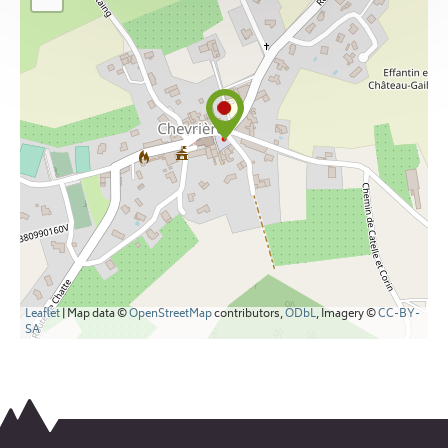
Leaflet
| Map data ©
OpenStreetMap
contributors,
ODbL
, Imagery ©
CC-BY-
SA