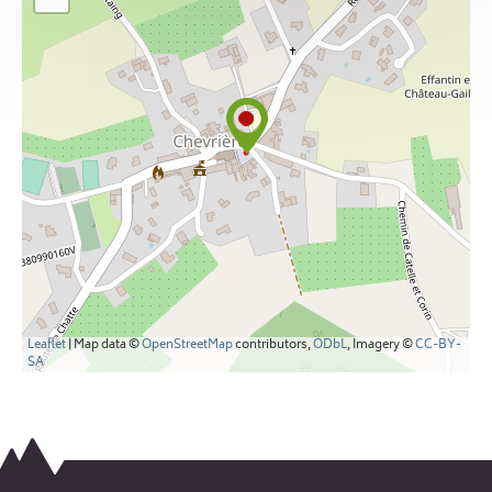
Leaflet
| Map data ©
OpenStreetMap
contributors,
ODbL
, Imagery ©
CC-BY-
SA