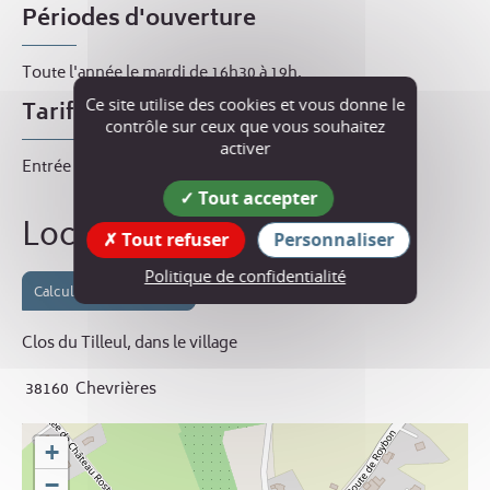
Périodes d'ouverture
Toute l'année le mardi de 16h30 à 19h.
Ce site utilise des cookies et vous donne le
Tarif
contrôle sur ceux que vous souhaitez
activer
Entrée libre.
Tout accepter
Localisation
Tout refuser
Personnaliser
Politique de confidentialité
Calculer votre itinéraire
Clos du Tilleul, dans le village
38160
Chevrières
+
−