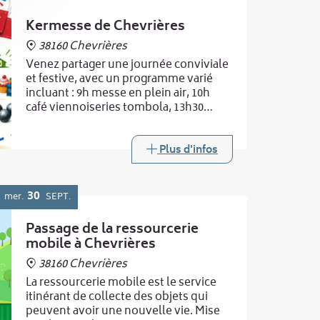
Kermesse de Chevrières
38160 Chevrières
Venez partager une journée conviviale
et festive, avec un programme varié
incluant : 9h messe en plein air, 10h
café viennoiseries tombola, 13h30
concours de pétanque en triplettes,
18h spectacle de magie et 19h repas
ravioles. Buvette toute la journée
Plus d'infos
30
mer.
SEPT.
Passage de la ressourcerie
mobile à Chevrières
38160 Chevrières
La ressourcerie mobile est le service
itinérant de collecte des objets qui
peuvent avoir une nouvelle vie. Mise