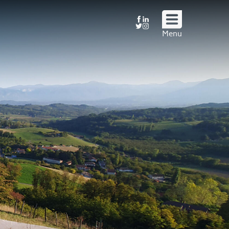
Suivez
Menu
nous
!