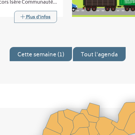
rcors Isère Communauté,
encontre des habitants des
 plus éloignées des trois
Plus d'infos
intercommunales.
Cette semaine (1)
Tout l'agenda