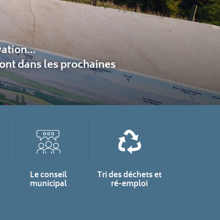
ation...
ront dans les prochaines
Le conseil
Tri des déchets et
municipal
ré-emploi