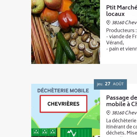
Ptit March
locaux
38160 Chev
Producteurs :
- viande de F
Vérand,
- pain et vien
Thomas de Ch
- pâtisserie d
...
et au printem
- légumes de
27
jeu.
AOÛT
Murinais
Passage de
Buvette
mobile à C
38160 Chev
La déchèterie
itinérant de c
déchets. Mise