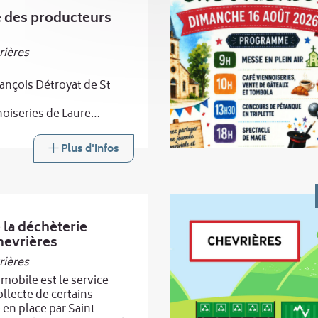
é des producteurs
rières
rançois Détroyat de St
noiseries de Laure
evrières,
e Baptiste
Plus d'infos
ps :
 Laurent Boucheny de
 la déchèterie
hevrières
rières
 mobile est le service
ollecte de certains
 en place par Saint-