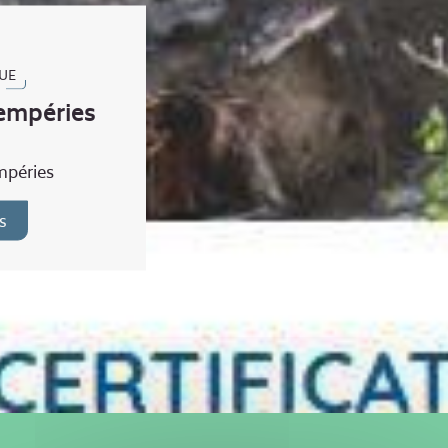
UE
tempéries
mpéries
s