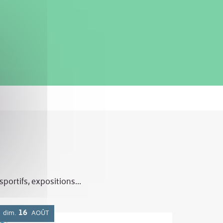
ortifs, expositions...
16
dim.
AOÛT