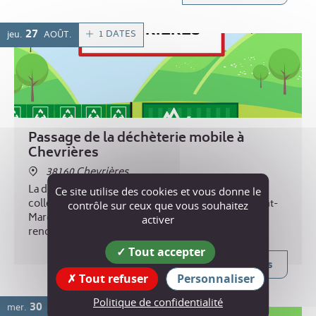
27
1 DATES
jeu.
AOÛT
Passage de la déchèterie mobile à
Chevrières
38160 Chevrières
La déchèterie mobile est le service itinérant de
Ce site utilise des cookies et vous donne le
collecte de certains déchets. Mise en place par Saint-
contrôle sur ceux que vous souhaitez
Marcellin Vercors Isère Communauté, elle va à la
activer
rencontre des habitants des communes les plus
éloignées des trois déchèteries intercommunales.
Tout accepter
Plus d'infos
Tout refuser
Personnaliser
Politique de confidentialité
30
mer.
SEPT.