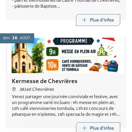
- pain et viennoiseries de Laure Thomas de Chevrières,
- pâtisserie de Baptiste
...
et au printemps :
Plus d'infos
- légumes de Laurent Boucheny de Murinais
Buvette
16
dim.
AOÛT
Kermesse de Chevrières
38160 Chevrières
Venez partager une journée conviviale et festive, avec
un programme varié incluant : 9h messe en plein air,
10h café viennoiseries tombola, 13h30 concours de
pétanque en triplettes, 18h spectacle de magie et 19h
repas ravioles. Buvette toute la journée
Plus d'infos