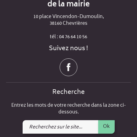
de la mairie
10 place Vincendon-Dumoulin,
38160 Chevrières
tél : 04 76 64 10 56
Suivez nous !
Recherche
Entrez les mots de votre recherche dans la zone ci-
dessous.
Recherchez
Ok
sur
le