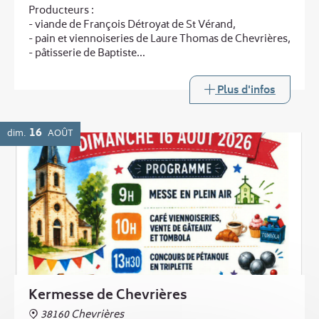
Producteurs :
- viande de François Détroyat de St Vérand,
- pain et viennoiseries de Laure Thomas de Chevrières,
- pâtisserie de Baptiste
...
et au printemps :
Plus d'infos
- légumes de Laurent Boucheny de Murinais
Buvette
16
dim.
AOÛT
Kermesse de Chevrières
38160 Chevrières