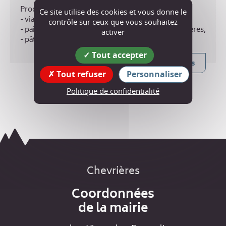
Producteurs :
Ce site utilise des cookies et vous donne le
- viande de François Détroyat de St Vérand,
contrôle sur ceux que vous souhaitez
- pain et viennoiseries de Laure Thomas de Chevrières,
activer
- pâtisserie de Baptiste
...
Tout accepter
et au printemps :
Plus d'infos
- légumes de Laurent Boucheny de Murinais
Tout refuser
Personnaliser
Buvette
Politique de confidentialité
Chevrières
Coordonnées
de la mairie