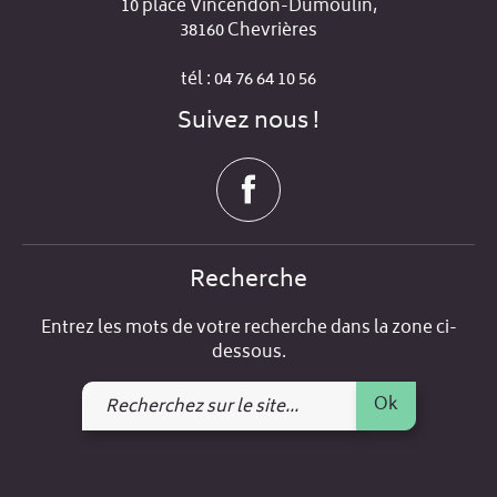
10 place Vincendon-Dumoulin,
38160 Chevrières
tél : 04 76 64 10 56
Suivez nous !
Recherche
Entrez les mots de votre recherche dans la zone ci-
dessous.
Recherchez
Ok
sur
le
site