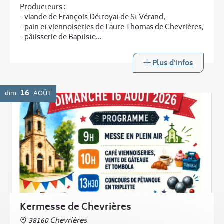
Producteurs :
- viande de François Détroyat de St Vérand,
- pain et viennoiseries de Laure Thomas de Chevrières,
- pâtisserie de Baptiste
...
et au printemps :
Plus d'infos
- légumes de Laurent Boucheny de Murinais
Buvette
16
dim.
AOÛT
Kermesse de Chevrières
38160 Chevrières