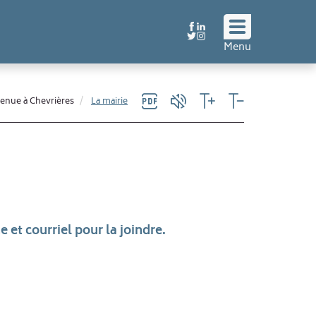
Suivez
Menu
nous
!
enue à Chevrières
La mairie
 et courriel pour la joindre.