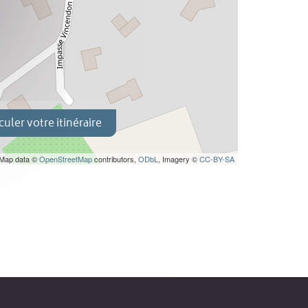
culer votre itinéraire
 Map data ©
OpenStreetMap
contributors,
ODbL
, Imagery ©
CC-BY-SA