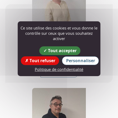
Ce site utilise des cookies et vous donne le
contrôle sur ceux que vous souhaitez
activer
Emilie GAGNOUD
Tout accepter
Conseillère municipale
Tout refuser
Personnaliser
Politique de confidentialité
En savoir plus