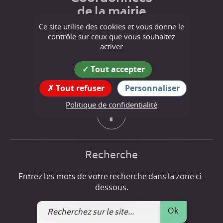
de la mairie
Ce site utilise des cookies et vous donne le
10 place Vincendon-Dumoulin,
contrôle sur ceux que vous souhaitez
38160 Chevrières
activer
tél : 04 76 64 10 56
Tout accepter
Suivez nous !
Tout refuser
Personnaliser
Politique de confidentialité
Recherche
Entrez les mots de votre recherche dans la zone ci-
dessous.
Recherchez
Ok
sur