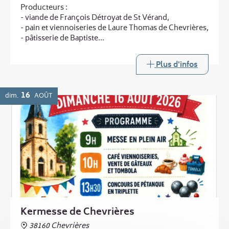
Producteurs :
- viande de François Détroyat de St Vérand,
- pain et viennoiseries de Laure Thomas de Chevrières,
- pâtisserie de Baptiste
...
et au printemps :
Plus d'infos
- légumes de Laurent Boucheny de Murinais
Buvette
16
dim.
AOÛT
Kermesse de Chevrières
38160 Chevrières