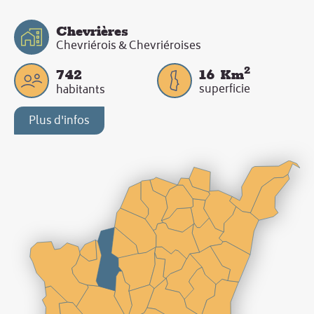
Chevrières
Chevriérois & Chevriéroises
2
742
16
Km
superficie
habitants
Plus d'infos