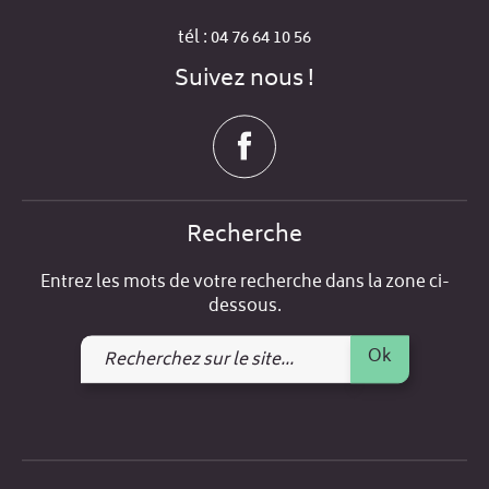
tél : 04 76 64 10 56
Suivez nous !
Recherche
Entrez les mots de votre recherche dans la zone ci-
dessous.
Recherchez
Ok
sur
le
site