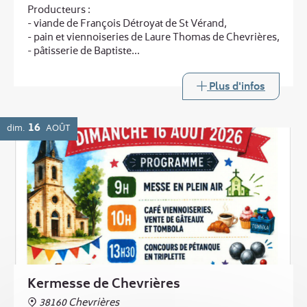
Producteurs :
- viande de François Détroyat de St Vérand,
- pain et viennoiseries de Laure Thomas de Chevrières,
- pâtisserie de Baptiste
...
et au printemps :
Plus d'infos
- légumes de Laurent Boucheny de Murinais
Buvette
16
dim.
AOÛT
Kermesse de Chevrières
38160 Chevrières