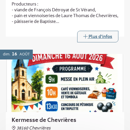
Producteurs :
- viande de François Détroyat de St Vérand,
- pain et viennoiseries de Laure Thomas de Chevrières,
- pâtisserie de Baptiste
...
et au printemps :
Plus d'infos
- légumes de Laurent Boucheny de Murinais
Buvette
16
dim.
AOÛT
Kermesse de Chevrières
38160 Chevrières