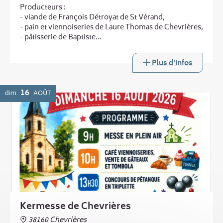
Producteurs :
- viande de François Détroyat de St Vérand,
- pain et viennoiseries de Laure Thomas de Chevrières,
- pâtisserie de Baptiste
...
et au printemps :
Plus d'infos
- légumes de Laurent Boucheny de Murinais
Buvette
16
dim.
AOÛT
Kermesse de Chevrières
38160 Chevrières