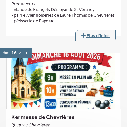
Producteurs :
- viande de François Détroyat de St Vérand,
- pain et viennoiseries de Laure Thomas de Chevrières,
- pâtisserie de Baptiste
...
et au printemps :
Plus d'infos
- légumes de Laurent Boucheny de Murinais
Buvette
16
dim.
AOÛT
Kermesse de Chevrières
38160 Chevrières