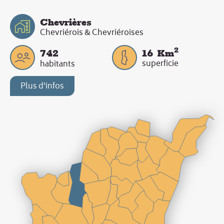
Chevrières
Chevriérois & Chevriéroises
2
742
16
Km
superficie
habitants
Plus d'infos