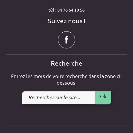
tél : 04 76 64 10 56
Suivez nous !
Recherche
Entrez les mots de votre recherche dans la zone ci-
dessous.
Recherchez
Ok
sur
le
site