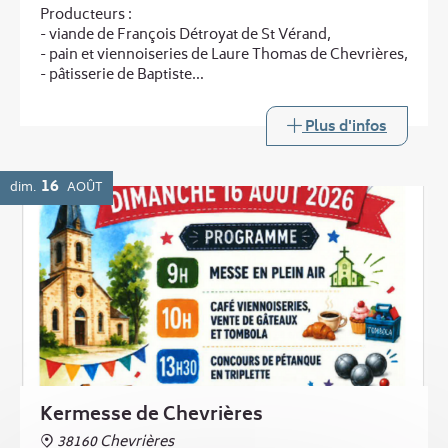
Producteurs :
- viande de François Détroyat de St Vérand,
- pain et viennoiseries de Laure Thomas de Chevrières,
- pâtisserie de Baptiste
...
et au printemps :
Plus d'infos
- légumes de Laurent Boucheny de Murinais
Buvette
16
dim.
AOÛT
Kermesse de Chevrières
38160 Chevrières