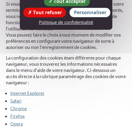
Tout accepter
Si vous refusez l'enregistrement de ces derniers dans votre
terminal, ou si vous supprimez ceux qui y sont enregistrés,
Tout refuser
Personnaliser
vous ne pourrez plus bénéficier d'un certain nombre de
Politique de confidentialité
fonctionnalités qui peuvent être nécessaires pour
l'utilisation de nos sites.
Vous pouvez faire le choix à tout moment de modifier vos
préférences en configurant votre navigateur de sorte à
autoriser ou non l'enregistrement de cookies.
La configuration des cookies étant différente pour chaque
navigateur, vous trouverez les informations nécessaires
dans le menu d'aide de votre navigateur. Ci-dessous un
accès directe à la rubrique paramétrage des cookies de votre
navigateur :
Internet Explorer
Safari
Chrome
Firefox
Opera