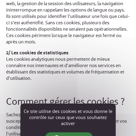
web, la gestion de la session des utilisateurs, la navigation
ininterrompue en rappelant les options de langue ou pays.
Ils sont utilisés pour identifier l'utilisateur une fois que celui-
ci s'est authentifié. Sans ces cookies, plusieurs des
fonctionnalités disponibles ne seraient pas opérationnelles.
Ces cookies périment lorsque le navigateur est fermé ou
après un mois.
2/ Les cookies de statistiques
Les cookies analytiques nous permettent de mieux
connaître nos internautes et d'améliorer nos services en
établissant des statistiques et volumes de fréquentation et
d'utilisation.
Comment gérer les cookies ?
Ce site utilise des cookies et vous donne le
Sachez que toute modification de paramétrage sera
contrôle sur ceux que vous souhaitez
susceptible de modifier votre navigation sur Internet et vos
activer
conditions d'accès à certains services nécessitant
l'utilisation de cookies.