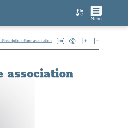
Suivez
Menu
nous
!
'inscription d'une association
 association