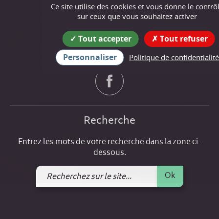
10 place Vincendon-Dumoulin,
Ce site utilise des cookies et vous donne le contrô
38160 Chevrières
sur ceux que vous souhaitez activer
tél : 04 76 64 10 56
Tout accepter
Tout refuser
Suivez nous !
Personnaliser
Politique de confidentialité
Recherche
Entrez les mots de votre recherche dans la zone ci-
dessous.
Recherchez
Ok
sur
le
site